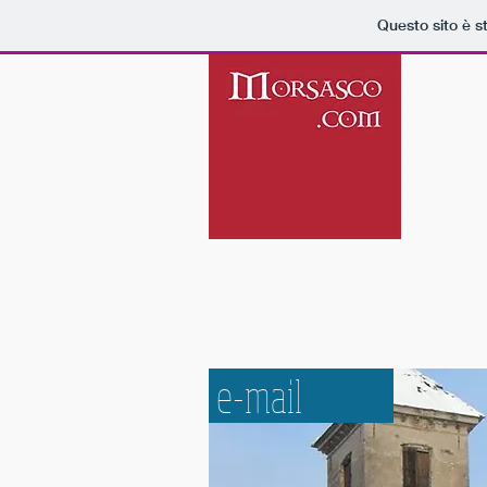
Questo sito è s
e-mail