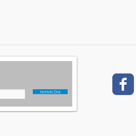
Iscriviti Ora