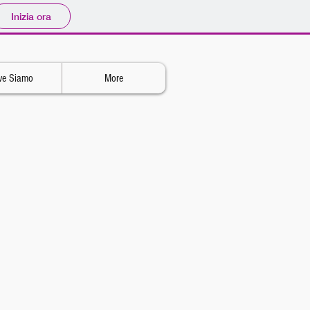
Inizia ora
ve Siamo
More