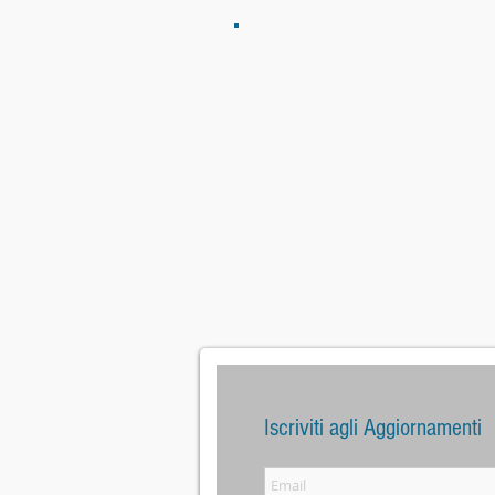
Iscriviti agli Aggiornamenti