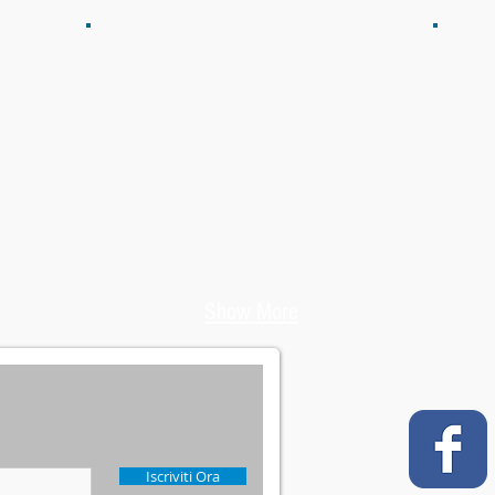
Show More
Iscriviti Ora